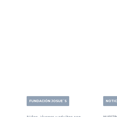
FUNDACIÓN JOSUE´S
NOTIC
Niños, jóvenes y adultos son
NUESTRO