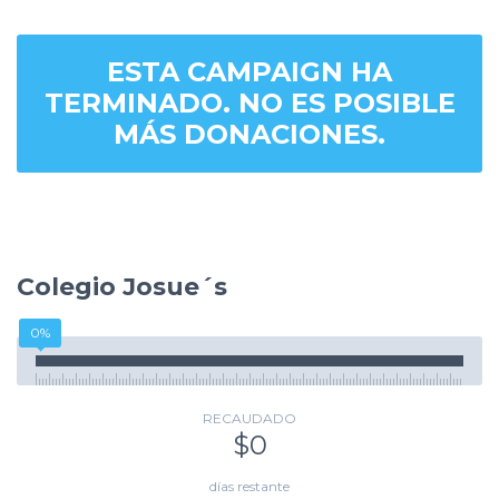
ESTA CAMPAIGN HA
TERMINADO. NO ES POSIBLE
MÁS DONACIONES.
Colegio Josue´s
0%
RECAUDADO
$0
días restante